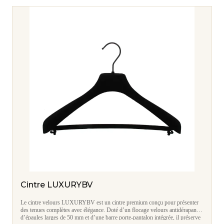
Cintre LUXURYBV
Le cintre velours LUXURYBV est un cintre premium conçu pour présenter
des tenues complètes avec élégance. Doté d’un flocage velours antidérapant,
d’épaules larges de 50 mm et d’une barre porte-pantalon intégrée, il préserve